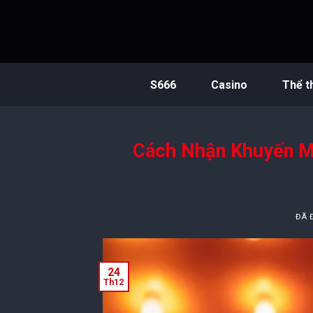
Chuyển
đến
nội
dung
S666
Casino
Thể t
Cách Nhận Khuyến M
ĐÃ 
24
Th12