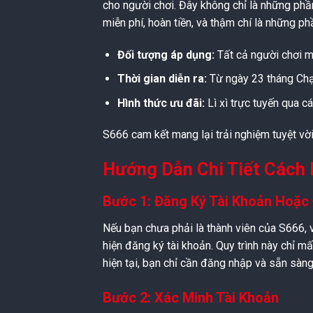
cho người chơi. Đây không chỉ là những ph
miễn phí, hoàn tiền, và thậm chí là những phầ
Đối tượng áp dụng:
Tất cả người chơi mớ
Thời gian diễn ra:
Từ ngày 23 tháng Ch
Hình thức ưu đãi:
Lì xì trực tuyến qua cá
S666 cam kết mang lại trải nghiệm tuyệt vờ
Hướng Dẫn Chi Tiết Cách
Bước 1: Đăng Ký Tài Khoản Hoặc
Nếu bạn chưa phải là thành viên của S666, 
hiện đăng ký tài khoản. Quy trình này chỉ mấ
hiện tại, bạn chỉ cần đăng nhập và sẵn sàng
Bước 2: Xác Minh Tài Khoản