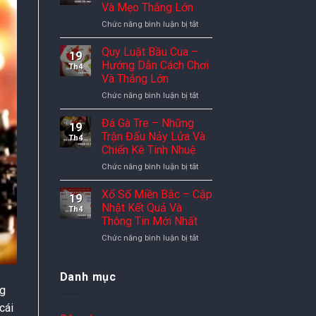
–
Và Mẹo Thắng Lớn
Trò
Chức năng bình luận bị tắt
ở
Chơi
Kèo
Đầy
Nhà
Kích
Quy Luật Bầu Cua –
19
Cái
Thích
Hướng Dẫn Cách Chơi
Th4
S666
Và
Và Thắng Lớn
–
Thử
Chức năng bình luận bị tắt
ở
Hướng
Thách
Quy
Dẫn
Luật
Đặt
Đá Gà Tre – Những
19
Bầu
Cược
Trận Đấu Nảy Lửa Và
Th4
Cua
Và
Chiến Kê Tinh Nhuệ
–
Mẹo
Chức năng bình luận bị tắt
ở
Hướng
Thắng
Đá
Dẫn
Lớn
Gà
Cách
Xổ Số Miền Bắc – Cập
19
Tre
Chơi
Nhật Kết Quả Và
Th4
–
Và
Thông Tin Mới Nhất
Những
Thắng
Chức năng bình luận bị tắt
ở
Trận
Lớn
Xổ
Đấu
Số
Nảy
Miền
Danh mục
Lửa
Bắc
Và
ng
–
Chiến
cái
Cập
Kê