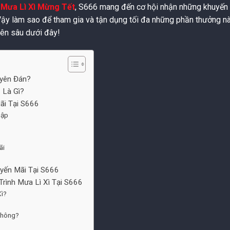
h
Mưa Lì Xì Mừng Tết
, S666 mang đến cơ hội nhận những khuyến
 Vậy làm sao để tham gia và tận dụng tối đa những phần thưởng n
yên sâu dưới đây!
uyên Đán?
 Là Gì?
ãi Tại S666
hập
ãi
yến Mãi Tại S666
rình Mưa Lì Xì Tại S666
ì?
Không?