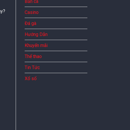
Bắn cá
Nhật
Tinh
Kết
Nhuệ
ày?
Casino
Quả
Và
Thông
Đá gà
Tin
Mới
Hướng Dẫn
Nhất
Khuyến mãi
Thể thao
Tin Tức
Xổ số