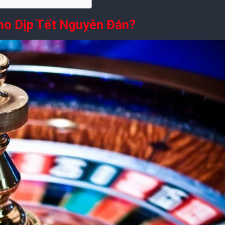
ho Dịp Tết Nguyên Đán?