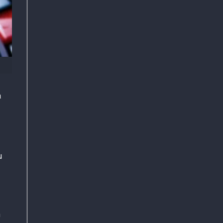
à
u
n