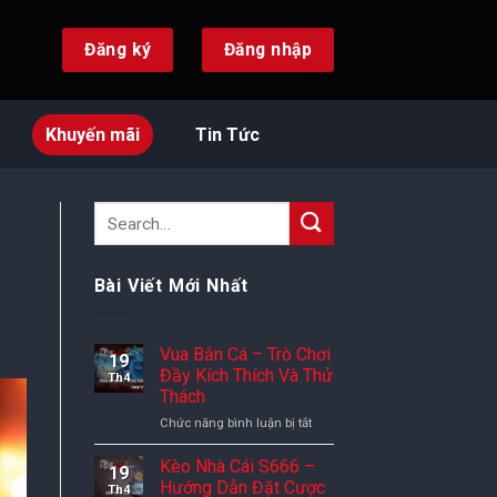
Đăng ký
Đăng nhập
Khuyến mãi
Tin Tức
Bài Viết Mới Nhất
Vua Bắn Cá – Trò Chơi
19
Đầy Kích Thích Và Thử
Th4
Thách
Chức năng bình luận bị tắt
ở
Vua
Bắn
Kèo Nhà Cái S666 –
19
Cá
Hướng Dẫn Đặt Cược
Th4