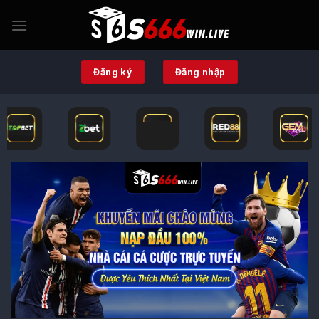
Chuyển
đến
nội
dung
Đăng ký
Đăng nhập