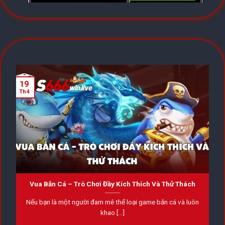
19
Th4
Tổng quan nhà cái cá cược trực tuyến
S666
Trong bối cảnh có nhiều lựa chọn mới xuất hiện mỗi
ngày,
S666
vẫn duy trì vị trí ổn định nhờ vào phương
pháp hoạt động uy tín. Từ giao diện đến dịch vụ đều
được thiết kế đơn giản, dễ hiểu, phù hợp với thói quen
Vua Bắn Cá – Trò Chơi Đầy Kích Thích Và Thử Thách
của người chơi Việt Nam:
Nếu bạn là một người đam mê thể loại game bắn cá và luôn
Giấy phép hoạt động
khao [...]