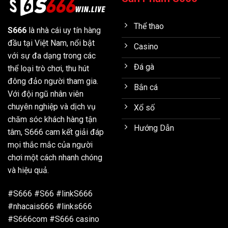
chỉnh giao diện phù hợp với thói quen người dùng
Th4
dịch vụ. Mỗi bản cập nhật đều nhằm mục đích mang
Thể thao
S666
là nhà cái uy tín hàng
lại sự tiện lợi cho hội viên khi truy cập mỗi ngày.
đầu tại Việt Nam, nổi bật
Casino
S666
duy trì sự ổn định trong quy trình hoạt động,
với sự đa dạng trong các
không thay đổi đột ngột dẫn đến khó khăn cho
Đá gà
thể loại trò chơi, thu hút
người sử dụng. Tất cả dịch vụ đều được giám sát
đông đảo người tham gia.
Bắn cá
chặt chẽ để bảo đảm niềm tin từ người dùng lâu dài.
Với đội ngũ nhân viên
Quy Luật Bầu Cua – Hướng Dẫn Cách Chơi Và Thắng Lớn
chuyên nghiệp và dịch vụ
Xổ số
Bầu cua là một trò chơi dân gian quen thuộc và được yêu thích
chăm sóc khách hàng tận
Hướng Dẫn
tại [...]
tâm, S666 cam kết giải đáp
Tổng hợp điểm đặc sắc làm nên tên tuổi
mọi thắc mắc của người
cho S666
chơi một cách nhanh chóng
và hiệu quả.
Chúng tôi để lại ấn tượng mạnh mẽ nhờ vào việc xây
19
dựng trang web thân thiện với người chơi, giúp mọi thao
Th4
#S666 #S66 #linkS666
tác trở nên dễ dàng hơn. Toàn bộ điểm nổi bật sau đây
#nhacais666 #links666
đã góp phần tạo nên danh tiếng bền vững cho nhà cái:
#S666com #S666 casino