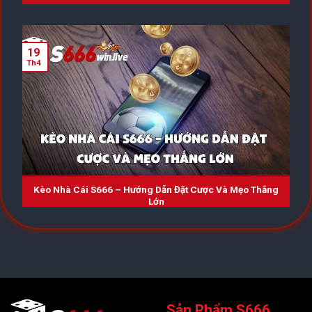
S666
đã được cấp phép bởi tổ chức Curacao eGaming
từ năm 2020, cho phép hoạt động hợp pháp tại hơn 30
quốc gia. Giấy phép này được kiểm tra chất lượng
19
nghiêm ngặt đồng thời gia hạn hàng năm. Việc tuân thủ
Th4
quy định giúp nền tảng duy trì sự tin cậy lâu dài.
Sứ mệnh của nền tảng
Mỗi nhà cái sở hữu cách phát triển riêng, nhưng không
phải sân chơi nào cũng duy trì được sự minh bạch
trong quá trình phát triển.
S666
lựa chọn phương thức
vận hành từ từ, chú trọng đến sự ổn định thay vì chỉ
Kèo Nhà Cái S666 – Hướng Dẫn Đặt Cược Và Mẹo Thắng
chạy theo xu hướng:
Lớn
Bạn mới bắt đầu tìm hiểu về kèo nhà cái s666 hay đã có kinh
Nhà cái
S666
công khai toàn bộ thông tin về dịch vụ,
[...]
tránh gây nhầm lẫn cho người chơi. Hệ thống đảm
bảo tính minh bạch trong mọi giao dịch cũng như nội
dung hiển thị.
Đội ngũ phát triển luôn lắng nghe ý kiến để điều
Sản Phẩm S666
19