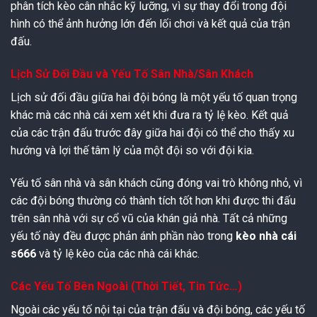
phân tích kèo cân nhắc kỹ lưỡng, vì sự thay đổi trong đội
hình có thể ảnh hưởng lớn đến lối chơi và kết quả của trận
đấu.
Lịch Sử Đối Đầu và Yếu Tố Sân Nhà/Sân Khách
Lịch sử đối đầu giữa hai đội bóng là một yếu tố quan trọng
khác mà các nhà cái xem xét khi đưa ra tỷ lệ kèo. Kết quả
của các trận đấu trước đây giữa hai đội có thể cho thấy xu
hướng và lợi thế tâm lý của một đội so với đội kia.
Yếu tố sân nhà và sân khách cũng đóng vai trò không nhỏ, vì
các đội bóng thường có thành tích tốt hơn khi được thi đấu
trên sân nhà với sự cổ vũ của khán giả nhà. Tất cả những
yếu tố này đều được phản ánh phần nào trong
kèo nhà cái
s666
và tỷ lệ kèo của các nhà cái khác.
Các Yếu Tố Bên Ngoài (Thời Tiết, Tin Tức…)
Ngoài các yếu tố nội tại của trận đấu và đội bóng, các yếu tố