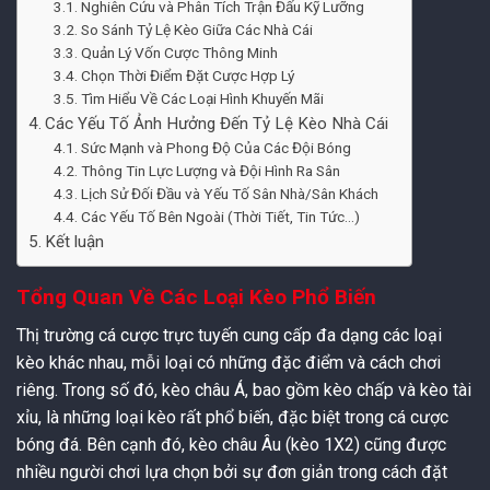
Nghiên Cứu và Phân Tích Trận Đấu Kỹ Lưỡng
So Sánh Tỷ Lệ Kèo Giữa Các Nhà Cái
Quản Lý Vốn Cược Thông Minh
Chọn Thời Điểm Đặt Cược Hợp Lý
Tìm Hiểu Về Các Loại Hình Khuyến Mãi
Các Yếu Tố Ảnh Hưởng Đến Tỷ Lệ Kèo Nhà Cái
Sức Mạnh và Phong Độ Của Các Đội Bóng
Thông Tin Lực Lượng và Đội Hình Ra Sân
Lịch Sử Đối Đầu và Yếu Tố Sân Nhà/Sân Khách
Các Yếu Tố Bên Ngoài (Thời Tiết, Tin Tức…)
Kết luận
Tổng Quan Về Các Loại Kèo Phổ Biến
Thị trường cá cược trực tuyến cung cấp đa dạng các loại
kèo khác nhau, mỗi loại có những đặc điểm và cách chơi
riêng. Trong số đó, kèo châu Á, bao gồm kèo chấp và kèo tài
xỉu, là những loại kèo rất phổ biến, đặc biệt trong cá cược
bóng đá. Bên cạnh đó, kèo châu Âu (kèo 1X2) cũng được
nhiều người chơi lựa chọn bởi sự đơn giản trong cách đặt