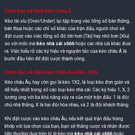
Cách Đọc và Hiểu Kèo Châu Á
Kèo tài xỉu (Over/Under) lại tập trung vào tổng số bàn thắng,
bàn thua hoặc các chỉ số khác của trận đấu, người chơi sẽ
đặt cược vào việc tổng số đó lớn hơn (Tài) hay nhỏ hơn (Xỉu)
so với mốc mà
kèo nhà cái s666
hoặc các nhà cái khác đưa
ra. Việc hiểu rõ các ký hiệu và nguyên tắc của kèo châu Á là
bước đầu tiên để đặt cược thành công.
Cách Đọc và Hiểu Kèo Châu Âu (Kèo 1X2)
Kèo châu Âu, hay còn gọi là kèo 1X2, là loại kèo đơn giản và
dễ hiểu nhất trong số các loại kèo nhà cái. Các ký hiệu 1, X, 2
tương ứng với ba khả năng xảy ra của một trận đấu: 1 là đội
chủ nhà thắng, X là hai đội hòa nhau, và 2 là đội khách thắng.
Khi đặt cược vào kèo châu Âu, nếu kết quả trận đấu trùng
khớp với lựa chọn của bạn, bạn sẽ thắng cược và nhận được
tiền thưởng dựa trên tỷ lệ kèo mà
kèo nhà cái s666
hoặc