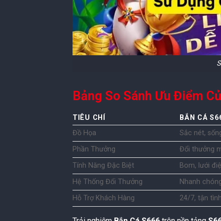
S
Bảng So Sánh Ưu Điểm Củ
TIÊU CHÍ
BẮN CÁ S6
Đồ Họa
Sắc nét, sốn
Phần Thưởng
Đổi thưởng m
Tính Năng Đặc Biệt
Bom, lưới đi
Hệ Thống Đổi Thưởng
Nhanh chóng
Hỗ Trợ Khách Hàng
24/7, tận tìn
Trải nghiệm
Bắn Cá S666
trên nền tảng
S6