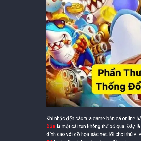
Khi nhắc đến các tựa game bắn cá online h
Dẫn
là một cái tên không thể bỏ qua. Đây là
đỉnh cao với đồ họa sắc nét, lối chơi thú v