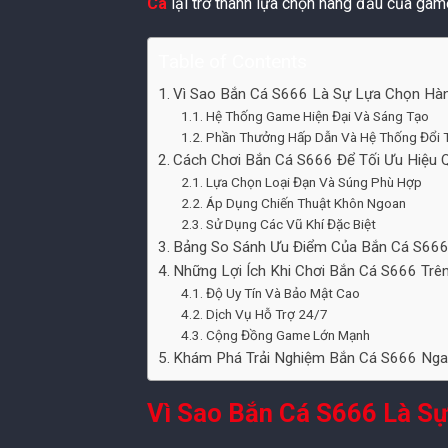
Cá
lại trở thành lựa chọn hàng đầu của game 
Table of Contents
Vì Sao Bắn Cá S666 Là Sự Lựa Chọn Hà
Hệ Thống Game Hiện Đại Và Sáng Tạo
Phần Thưởng Hấp Dẫn Và Hệ Thống Đổi 
Cách Chơi Bắn Cá S666 Để Tối Ưu Hiệu 
Lựa Chọn Loại Đạn Và Súng Phù Hợp
Áp Dụng Chiến Thuật Khôn Ngoan
Sử Dụng Các Vũ Khí Đặc Biệt
Bảng So Sánh Ưu Điểm Của Bắn Cá S666
Những Lợi Ích Khi Chơi Bắn Cá S666 Trê
Độ Uy Tín Và Bảo Mật Cao
Dịch Vụ Hỗ Trợ 24/7
Cộng Đồng Game Lớn Mạnh
Khám Phá Trải Nghiệm Bắn Cá S666 Ng
Vì Sao Bắn Cá S666 Là S