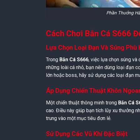
Phần Thưởng Hấ
Cách Chơi Bắn Cá S666 Để
Lựa Chọn Loại Đạn Và Súng Phù
Trong
Bắn Cá S666
, việc lựa chọn súng và
những loài cá nhỏ, bạn nên dùng loại đạn cơ 
lớn hoặc boss, hãy sử dụng các loại đạn mạ
Áp Dụng Chiến Thuật Khôn Ngoa
Một chiến thuật thông minh trong
Bắn Cá S
cao. Điều này giúp bạn tích lũy xu thưởng n
trung vào một mục tiêu đơn lẻ.
Sử Dụng Các Vũ Khí Đặc Biệt